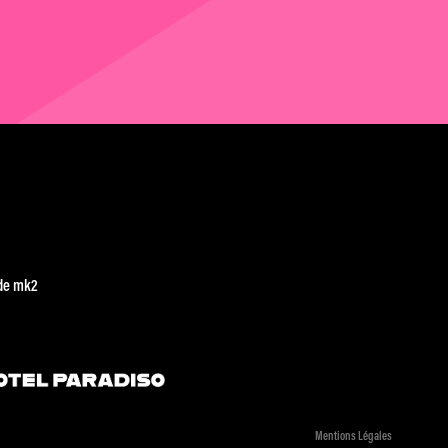
de mk2
Mentions Légales