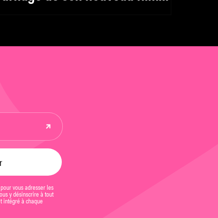
vec Joaquin Phoenix
 pour vous adresser les
us y désinscrire à tout
et intégré à chaque