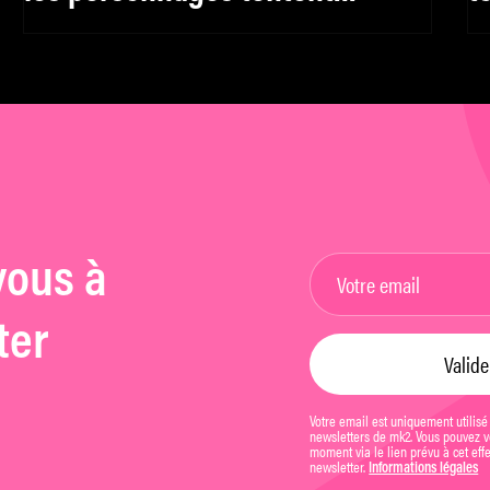
d’attraper leurs trains
a
vous à
ter
Votre email est uniquement utilisé
newsletters de mk2. Vous pouvez vo
moment via le lien prévu à cet eff
newsletter.
Informations légales