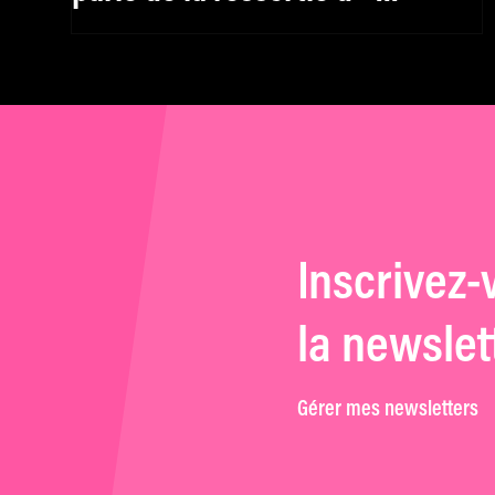
Astérix : Mission Cléopâtre »
Inscrivez-
la newslet
Gérer mes newsletters