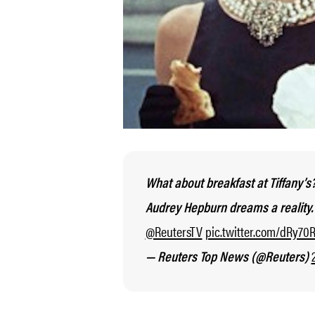
What about breakfast at Tiffany’s
Audrey Hepburn dreams a reality
@ReutersTV
pic.twitter.com/dRy70
— Reuters Top News (@Reuters)