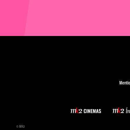
Mentio
© MK2