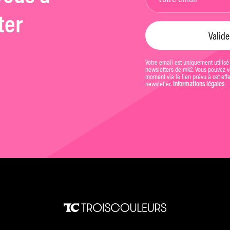
ter
Votre email est uniquement utilisé
newsletters de mk2. Vous pouvez vo
moment via le lien prévu à cet eff
newsletter.
Informations légales