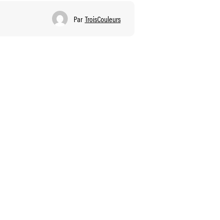
Par
TroisCouleurs