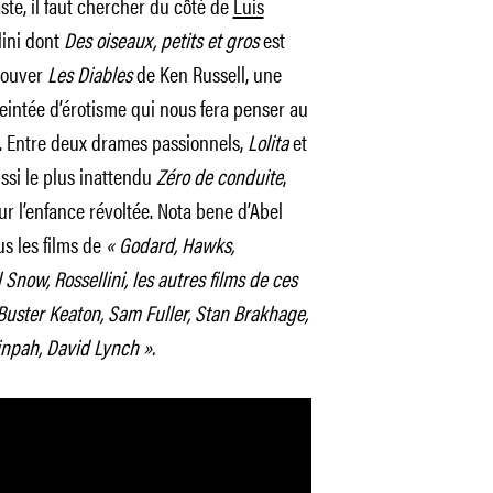
ste, il faut chercher du côté de
Luis
lini dont
Des oiseaux, petits et gros
est
trouver
Les Diables
de Ken Russell, une
teintée d’érotisme qui nous fera penser au
. Entre deux drames passionnels,
Lolita
et
ssi le plus inattendu
Zéro de conduite
,
 l’enfance révoltée. Nota bene d’Abel
ous les films de
« Godard, Hawks,
Snow, Rossellini, les autres films de ces
Buster Keaton, Sam Fuller, Stan Brakhage,
inpah, David Lynch ».