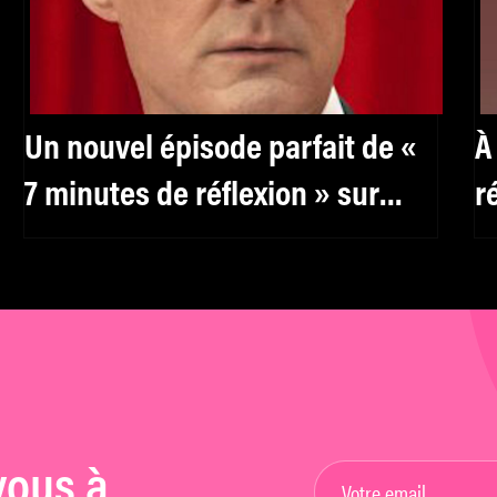
Un nouvel épisode parfait de «
À
7 minutes de réflexion » sur
r
Twin Peaks
G
vous à