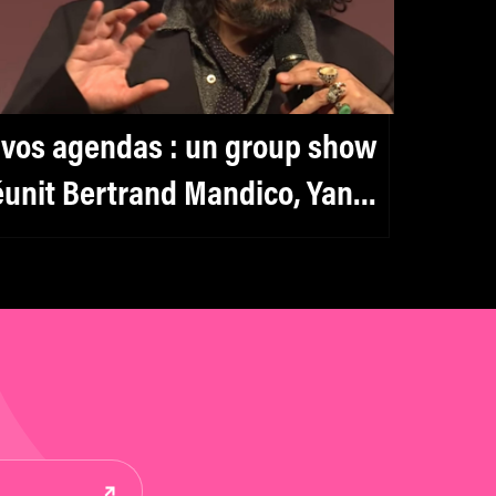
 vos agendas : un group show
éunit Bertrand Mandico, Yann
onzalez et Marie Losier