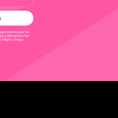
 pour vous adresser les
us y désinscrire à tout
et intégré à chaque