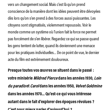
vers un changement social. Mais c’est là qu’on prend
conscience de la manière dont les idées peuvent être dévoyées
dès lors qu’on s’en prend à des forces aussi puissantes. Les
citoyens sont stigmatisés, violemment repoussés. Voir le
monde comme un système où l’union fait la force ne permet
pas forcément de s’en libérer. Regardez ce qui se passe quand
les gens tentent de lutter, quand ils deviennent une menace
pour les pratiques individuelles… De ce point de vue, le dernier
acte du film est extrêmement douloureux.
Presque toutes vos œuvres se situent dans le passé
:
votre minisérie
Mildred Pierce
dans les années 1930,
Loin
du paradis
et
Carol
dans les années 1950,
Velvet Goldmine
dans les années 1970… Qu’est-ce qui vous intéresse
autant dans le fait d’explorer des époques révolues
?
C’est pour mieux parler d’aujourd’hui
?