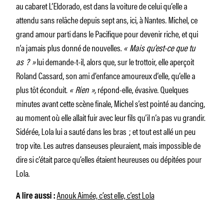
au cabaret L’Eldorado, est dans la voiture de celui qu’elle a
attendu sans relâche depuis sept ans, ici, à Nantes. Michel, ce
grand amour parti dans le Pacifique pour devenir riche, et qui
n’a jamais plus donné de nouvelles.
« Mais qu’est-ce que tu
as ? »
lui demande-­t-il, alors que, sur le trottoir, elle aperçoit
Roland Cassard, son ami d’enfance amoureux d’elle, qu’elle a
plus tôt éconduit.
« Rien »,
répond-­elle, évasive. Quelques
minutes avant cette scène finale, Michel s’est pointé au dancing,
au moment où elle allait fuir avec leur fils qu’il n’a pas vu grandir.
Sidérée, Lola lui a sauté dans les bras ; et tout est allé un peu
trop vite. Les autres danseuses pleuraient, mais impossible de
dire si c’était parce qu’elles étaient heureuses ou dépitées pour
Lola.
Anouk Aimée, c’est elle, c’est Lola
A lire aussi :