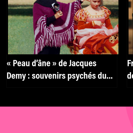
« Peau d’âne » de Jacques
F
Demy : souvenirs psychés du
d
tournage
j
j