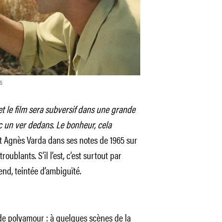
s
t le film sera subversif dans une grande
c un ver dedans. Le bonheur, cela
it Agnès Varda dans ses notes de 1965 sur
roublants. S’il l’est, c’est surtout par
end, teintée d’ambiguïté.
 de polyamour : à quelques scènes de la