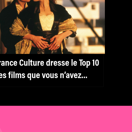
rance Culture dresse le Top 10
es films que vous n’avez
amais réussi à regarder
usqu’au bout