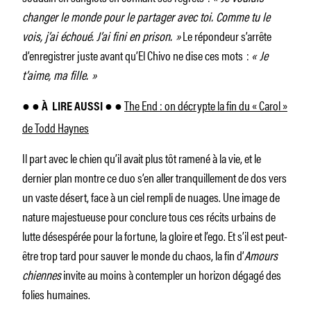
changer le monde pour le partager avec toi. Comme tu le
vois, j’ai échoué. J’ai fini en prison. »
Le répondeur s’arrête
d’enregistrer juste avant qu’El Chivo ne dise ces mots :
« Je
t’aime, ma fille. »
The End : on décrypte la fin du « Carol »
● ● À
LIRE AUSSI ● ●
de Todd Haynes
Il part avec le chien qu’il avait plus tôt ramené à la vie, et le
dernier plan montre ce duo s’en aller tranquillement de dos vers
un vaste désert, face à un ciel rempli de nuages. Une image de
nature majestueuse pour conclure tous ces récits urbains de
lutte désespérée pour la fortune, la gloire et l’ego. Et s’il est peut-
être trop tard pour sauver le monde du chaos, la fin d’
Amours
chiennes
invite au moins à contempler un horizon dégagé des
folies humaines.