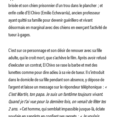
brisée et son chien prisonnier d’un trou dans le plancher ; et
enfin celle d’El Chivo (Emilio Echevarría), ancien professeur
ayant quitté sa famille pour devenir guérillero et vivant
désormais en marginal avec des chiens en exerçant l’activité de
tueur à gages.
C’est sur ce personnage et son désir de renouer avec sa fille
adulte, qui le croit mort, que s’achève le film. Après avoir refusé
d’exécuter un contrat, El Chivo se rase la barbe et met des
lunettes comme pour dire adieu à sa vie de tueur. Il s’introduit
dans le domicile de sa fille pendant son absence, y dépose de
l’argent et laisse un message sur le répondeur téléphonique :
«
C’est Martín, ton papa. Je suis un fantôme toujours vivant.
Quand je t’ai vue pour la dernière fois, on venait de fêter tes
2 ans. »
Cet homme, qui semblait impassible jusque-là, éclate
soudain en sanglots en confiant ses regrets :
« Je voulais