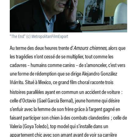
"The End" (c) MetropolitanFilmExport
Au terme des deux heures trente d’
Amours chiennes,
alors que
les tragédies n’ont cessé de se multiplier, tout comme les
cadavres – humains comme canins – de s’amonceler, c’est vers
une forme de rédemption que se dirige Alejandro González
Iñárritu.
Situé à Mexico, ce grand film choral raconte trois
histoires parallèles ayant en commun un accident de voiture :
celle d’Octavio (Gael García Bernal), jeune homme qui désire
s’enfuir avec la femme de son frère grâce à l’argent gagné en
faisant participer son chien à des combats clandestins ; celle de
Valeria (Goya Toledo), top model qui s’installe dans un
appartement chic avec son amant avant de voir sa carrière