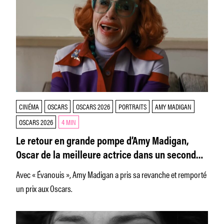
CINÉMA
OSCARS
OSCARS 2026
PORTRAITS
AMY MADIGAN
OSCARS 2026
4 MIN
Le retour en grande pompe d’Amy Madigan,
Oscar de la meilleure actrice dans un second
rôle
Avec « Évanouis », Amy Madigan a pris sa revanche et remporté
un prix aux Oscars.