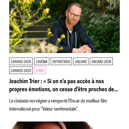
CANNES 2025
CINÉMA
ENTRETIENS
OSCARS
OSCARS 2026
CANNES 2025
9 MIN
Joachim Trier : « Si on n’a pas accès à nos
propres émotions, on cesse d’être proches de
nous-mêmes et donc des autres »
Le cinéaste norvégien a remporté l'Oscar du meilleur film
international pour "Valeur sentimentale".