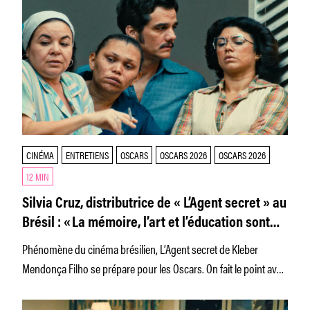
CINÉMA
ENTRETIENS
OSCARS
OSCARS 2026
OSCARS 2026
12 MIN
Silvia Cruz, distributrice de « L’Agent secret » au
Brésil : « La mémoire, l’art et l’éducation sont
trois des outils les plus puissants dont nous
Phénomène du cinéma brésilien, L’Agent secret de Kleber
disposons contre l’oppression et la violence. »
Mendonça Filho se prépare pour les Oscars. On fait le point avec
Silvia Cruz, distributrice brésilienne du film.