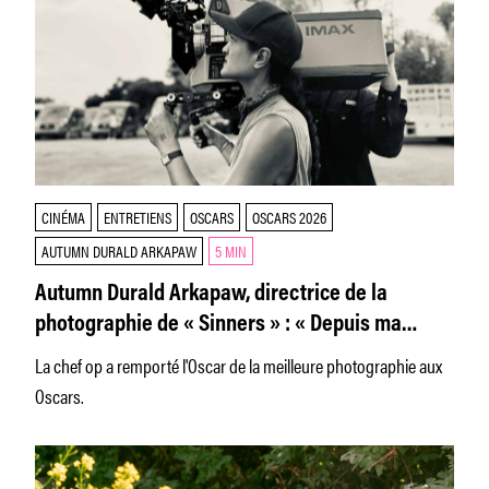
CINÉMA
ENTRETIENS
OSCARS
OSCARS 2026
AUTUMN DURALD ARKAPAW
5 MIN
Autumn Durald Arkapaw, directrice de la
photographie de « Sinners » : « Depuis ma
nomination, plein de femmes me disent à quel
La chef op a remporté l'Oscar de la meilleure photographie aux
point c’est important »
Oscars.