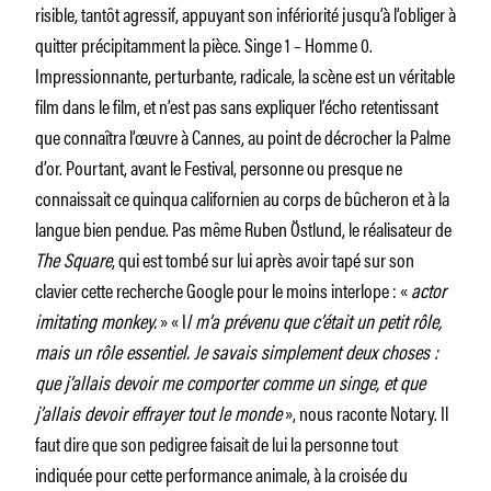
risible, tantôt agressif, appuyant son infériorité jusqu’à l’obliger à
quitter précipitamment la pièce. Singe 1 – Homme 0.
Impressionnante, perturbante, radicale, la scène est un véritable
film dans le film, et n’est pas sans expliquer l’écho retentissant
que connaîtra l’œuvre à Cannes, au point de décrocher la Palme
d’or. Pourtant, avant le Festival, personne ou presque ne
connaissait ce quinqua californien au corps de bûcheron et à la
langue bien pendue. Pas même Ruben Östlund, le réalisateur de
The Square
, qui est tombé sur lui après avoir tapé sur son
clavier cette recherche Google pour le moins interlope : «
actor
imitating monkey.
» « I
l m’a prévenu que c’était un petit rôle,
mais un rôle essentiel. Je savais simplement deux choses :
que j’allais devoir me comporter comme un singe, et que
j’allais devoir effrayer tout le monde
», nous raconte Notary. Il
faut dire que son pedigree faisait de lui la personne tout
indiquée pour cette performance animale, à la croisée du