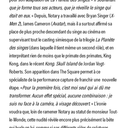
que je forme tous ses acteurs, que je réveille le singe qui
était en eux.
» Depuis, Notary a travaillé avec Bryan Singer (
X-
Men 2
), James Cameron (
Avatar
), mais il a surtout affirmé sa
place de plus proche descendant du singe au cinéma en
supervisant tout le casting simiesque de la trilogie
La Planète
des singes
(dans laquelle il tient même un second rôle), et en
interprétant rien de moins que le primate des primates, King
Kong, dans le récent
Kong. Skull Island
de Jordan Vogt-
Roberts. Son apparition dans The Square permet à ce
spécialiste de la performance capture de franchir une nouvelle
étape. «
Pour la première fois, c’est moi seul qui ai dû me
transformer. Aucun effet spécial, aucune combinaison : je
suis nu face à la caméra, à visage découvert.
» L’ironie
voudra que, loin de ramener Notary au statut de monsieur Tout-
le-Monde, cette nudité révèle encore plus précisément la bête
qui hurle en lui, comme si ses différents rôles de créatures