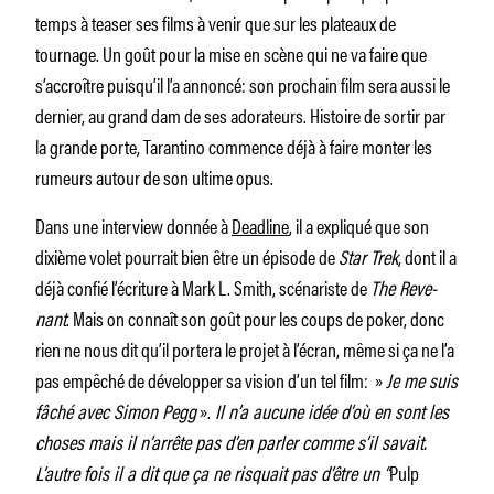
temps à teaser ses films à venir que sur les plateaux de
tournage. Un goût pour la mise en scène qui ne va faire que
s’accroître puisqu’il l’a annoncé: son prochain film sera aussi le
dernier, au grand dam de ses adorateurs. Histoire de sortir par
la grande porte, Tarantino commence déjà à faire monter les
rumeurs autour de son ultime opus.
Dans une interview donnée à
Deadline
, il a expliqué que son
dixième volet pourrait bien être un épisode de
Star Trek
, dont il a
déjà confié l’écriture à Mark L. Smith, scéna­riste de
The Reve­
nant
. Mais on connaît son goût pour les coups de poker, donc
rien ne nous dit qu’il portera le projet à l’écran, même si ça ne l’a
pas empêché de développer sa vision d’un tel film: »
Je me suis
fâché avec Simon Pegg
».
Il n’a aucune idée d’où en sont les
choses mais il n’ar­rête pas d’en parler comme s’il savait.
L’autre fois il a dit que ça ne risquait pas d’être un “
Pulp