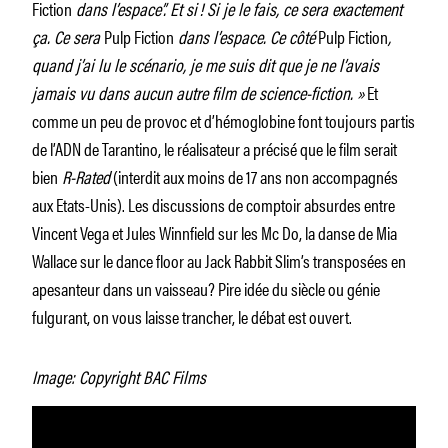
Fiction
dans l’es­pace”. Et si ! Si je le fais, ce sera exac­te­ment
ça. Ce sera
Pulp Fiction
dans l’es­pace. Ce côté
Pulp Fiction
,
quand j’ai lu le scéna­rio, je me suis dit que je ne l’avais
jamais vu dans aucun autre film de science-fiction. »
Et
comme un peu de provoc et d’hémoglobine font toujours partis
de l’ADN de Tarantino, le réalisateur a précisé que le film serait
bien
R-Rated
(interdit aux moins de 17 ans non accompagnés
aux Etats-Unis). Les discussions de comptoir absurdes entre
Vincent Vega et Jules Winnfield sur les Mc Do, la danse de Mia
Wallace sur le dance floor au Jack Rabbit Slim’s transposées en
apesanteur dans un vaisseau? Pire idée du siècle ou génie
fulgurant, on vous laisse trancher, le débat est ouvert.
Image: Copyright BAC Films