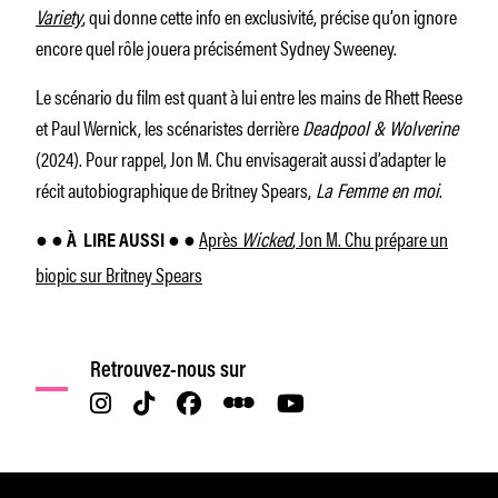
Variety
, qui donne cette info en exclusivité, précise qu’on ignore
encore quel rôle jouera précisément Sydney Sweeney.
Le scénario du film est quant à lui entre les mains de Rhett Reese
et Paul Wernick, les scénaristes derrière
Deadpool & Wolverine
(2024). Pour rappel, Jon M. Chu envisagerait aussi d’adapter le
récit autobiographique de Britney Spears,
La Femme en moi
.
● ●
●
Après
Wicked
, Jon M. Chu prépare un
À
LIRE AUSSI ●
biopic sur Britney Spears
Retrouvez-nous sur