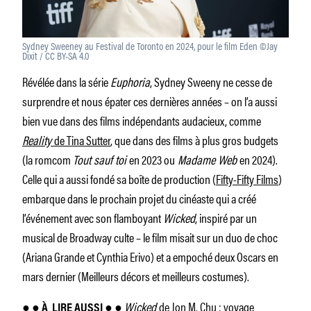
Sydney Sweeney au Festival de Toronto en 2024, pour le film Eden ©Jay
Dixit / CC BY-SA 4.0
Révélée dans la série
Euphoria
, Sydney Sweeny ne cesse de
surprendre et nous épater ces dernières années – on l’a aussi
bien vue dans des films indépendants audacieux, comme
Reality
de Tina Sutter
, que dans des films à plus gros budgets
(la romcom
Tout sauf toi
en 2023 ou
Madame Web
en 2024).
Celle qui a aussi fondé sa boîte de production (
Fifty-Fifty Films
)
embarque dans le prochain projet du cinéaste qui a créé
l’événement avec son flamboyant
Wicked
, inspiré par un
musical de Broadway culte – le film misait sur un duo de choc
(Ariana Grande et Cynthia Erivo) et a empoché deux Oscars en
mars dernier (Meilleurs décors et meilleurs costumes).
Wicked
de Jon M. Chu : voyage
● ●
À
LIRE AUSSI ●
●