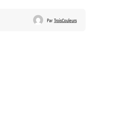
Par
TroisCouleurs