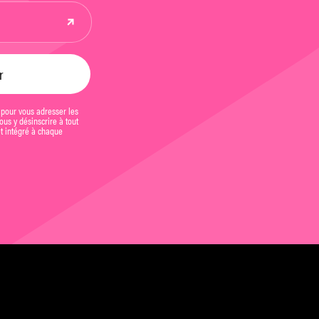
 pour vous adresser les
us y désinscrire à tout
et intégré à chaque