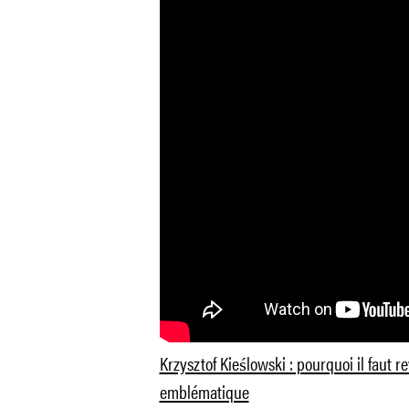
Krzysztof Kieślowski : pourquoi il faut r
emblématique