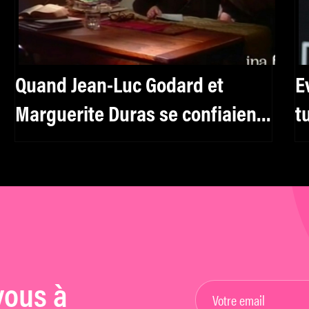
Quand Jean-Luc Godard et
E
Marguerite Duras se confiaient
t
l’un à l’autre
vous à