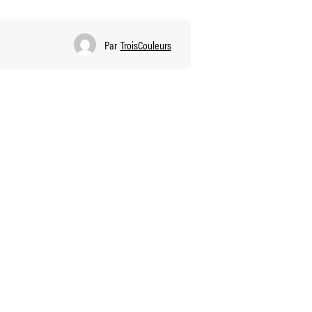
Par
TroisCouleurs