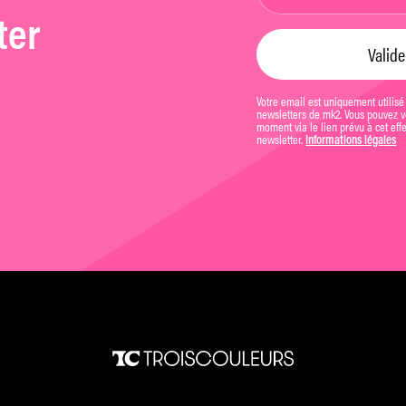
ter
Votre email est uniquement utilisé
newsletters de mk2. Vous pouvez vo
moment via le lien prévu à cet eff
newsletter.
Informations légales