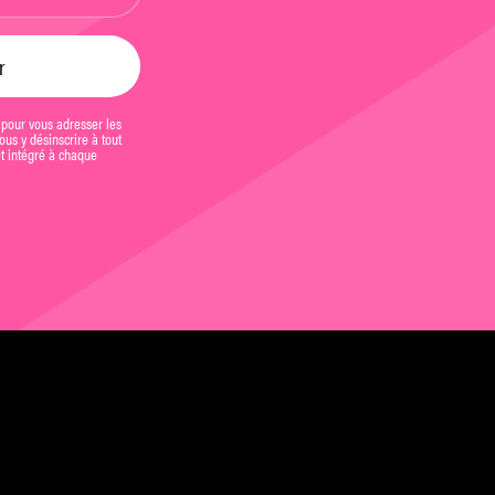
 pour vous adresser les
us y désinscrire à tout
et intégré à chaque