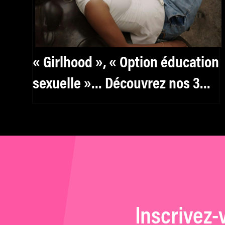
« Girlhood », « Option éducation
sexuelle »… Découvrez nos 3
bons plans docus de la semaine
Inscrivez-