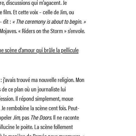
ire, discussions qui m’agacent. Je
ilm. Et cette voix – celle de Jim, ou
– dit :
« The ceremony is about to begin. »
Mojaves. « Riders on the Storm » s’envole.
e scène d’amour qui brûle la pellicule
: j’avais trouvé ma nouvelle religion. Mon
 de ce plan où un journaliste lui
ession. Il répond simplement, moue
 Je rembobine la scène cent fois. Peut-
appeler
Jim,
pas
The Doors.
Il ne raconte
hallucine le poète. La scène follement
, à la manière de Roméo pour murmurer
«