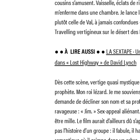
cousins s’amusent. Vaisselle, éclats de r
m’enferme dans une chambre. Je lance le f
plutôt celle de Val, à jamais confondues 
Travelling vertigineux sur le désert des 
LA SEXTAPE · Un
● ● À
LIRE AUSSI ● ●
dans « Lost Highway » de David Lynch
Dès cette scène, vertige quasi mystique 
prophète. Mon roi lézard. Je me souviens
demande de décliner son nom et sa prof
ravageuse : « Jim. » Sex-appeal aliénant.
être mille. Le film aurait d’ailleurs dû s’
pas l’histoire d’un groupe : il fabule, il 
romantique où il grimpe dans un arbre