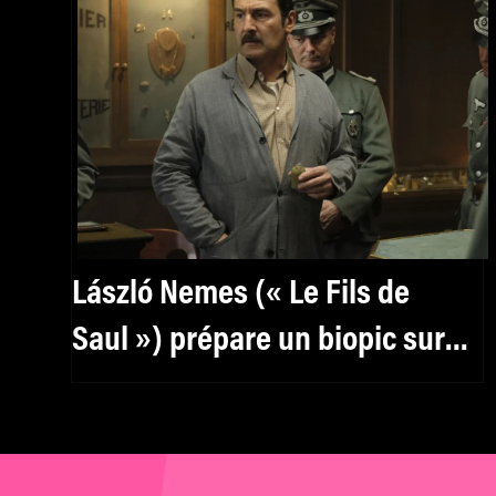
László Nemes (« Le Fils de
Saul ») prépare un biopic sur
Jean Moulin avec Gilles
Lellouche