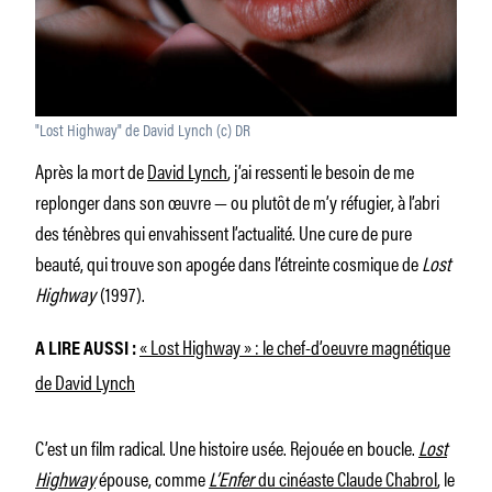
"Lost Highway" de David Lynch (c) DR
Après la mort de
David Lynch
, j’ai ressenti le besoin de me
replonger dans son œuvre — ou plutôt de m’y réfugier, à l’abri
des ténèbres qui envahissent l’actualité. Une cure de pure
beauté, qui trouve son apogée dans l’étreinte cosmique de
Lost
Highway
(1997).
« Lost Highway » : le chef-d’oeuvre magnétique
A LIRE AUSSI :
de David Lynch
C’est un film radical. Une histoire usée. Rejouée en boucle.
Lost
Highway
épouse, comme
L’Enfer
du cinéaste Claude Chabrol
, le