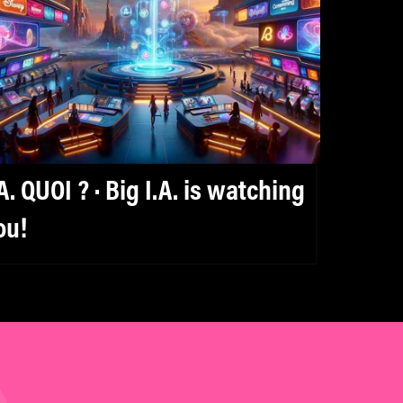
QUOI ? · Big I.A. is watching
ou!