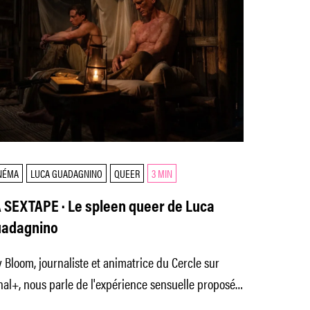
NÉMA
LUCA GUADAGNINO
QUEER
3 MIN
 SEXTAPE · Le spleen queer de Luca
adagnino
y Bloom, journaliste et animatrice du Cercle sur
al+, nous parle de l'expérience sensuelle proposée
 le cinéaste.