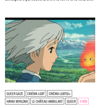
je-ne-sais-quoi d’une chaleur dangereusement
QUEER GAZE
CINÉMA LGBT
CINÉMA LGBTQI+
HAYAO MIYAZAKI
LE CHÂTEAU AMBULANT
QUEER
4 MIN