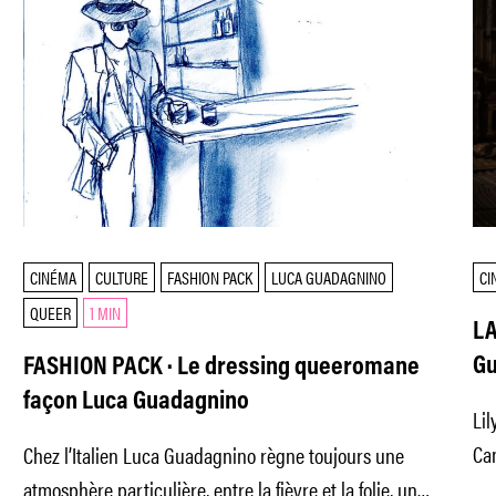
CINÉMA
CULTURE
FASHION PACK
LUCA GUADAGNINO
CI
QUEER
1 MIN
LA
Gu
FASHION PACK · Le dressing queeromane
façon Luca Guadagnino
Lil
Can
Chez l’Italien Luca Guadagnino règne toujours une
par
atmosphère particulière, entre la fièvre et la folie, un