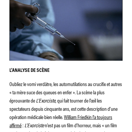
L’ANALYSE DE SCÈNE
Oubliez le vomi verdâtre, les automutilations au crucifix et autres
« ta mère suce des queues en enfer ». La scène la plus
éprouvante de
L’Exorciste
, qui fait tourner de l’œil les
spectateurs depuis cinquante ans, est cette description d’une
opération médicale bien réelle.
William Friedkin l’a toujours
affirmé
:
L’Exorciste
n’est pas un film d’horreur, mais « un film