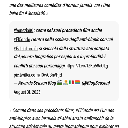
une des meilleures comédies d’horreur jamais vue ! Une
belle fin #Venezia80 »
#Venezia80
: come nei suoi precedenti film anche
#ElConde
rientra nella schiera degli anti-biopic con cui
#PabloLarraín
si svincola dalla struttura stereotipata
del genere biografico per esplorare in profondità i
https://t.co/JZKu56aOLg
conflitti dei suoi personaggi.
pic.twitter.com/I0wCBnVHjd
— Awards Season Blog
(@BlogSeason)
August 31, 2023
« Comme dans ses précédents films, #ElConde est l’un des
anti-biopics avec lesquels #PabloLarraín s’affranchit de la
structure stéréotypée du genre biographique pour explorer en