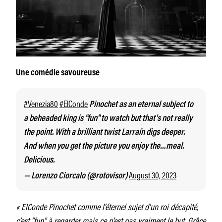
Une comédie savoureuse
#Venezia80
#ElConde
Pinochet as an eternal subject to
a beheaded king is "fun" to watch but that's not really
the point. With a brilliant twist Larraín digs deeper.
And when you get the picture you enjoy the…meal.
Delicious.
August 30, 2023
— Lorenzo Ciorcalo (@rotovisor)
« ElConde Pinochet comme l’éternel sujet d’un roi décapité,
c’est “fun” à regarder mais ce n’est pas vraiment le but. Grâce