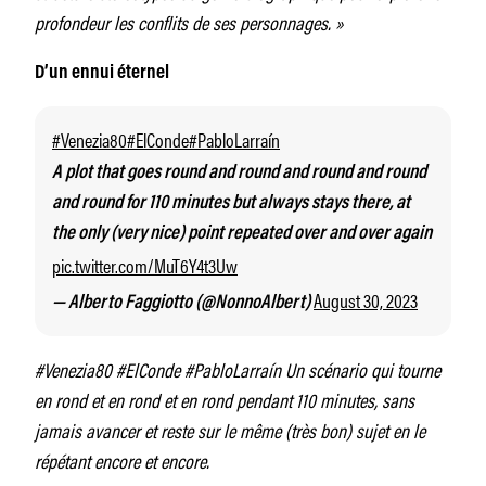
profondeur les conflits de ses personnages. »
D’un ennui éternel
#Venezia80
#ElConde
#PabloLarraín
A plot that goes round and round and round and round
and round for 110 minutes but always stays there, at
the only (very nice) point repeated over and over again
pic.twitter.com/MuT6Y4t3Uw
August 30, 2023
— Alberto Faggiotto (@NonnoAlbert)
#Venezia80 #ElConde #PabloLarraín Un scénario qui tourne
en rond et en rond et en rond pendant 110 minutes, sans
jamais avancer et reste sur le même (très bon) sujet en le
répétant encore et encore.