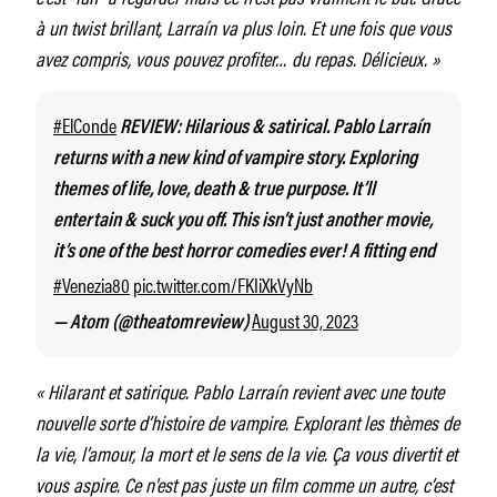
à un twist brillant, Larraín va plus loin. Et une fois que vous
avez compris, vous pouvez profiter… du repas. Délicieux. »
#ElConde
REVIEW: Hilarious & satirical. Pablo Larraín
returns with a new kind of vampire story. Exploring
themes of life, love, death & true purpose. It’ll
entertain & suck you off. This isn’t just another movie,
it’s one of the best horror comedies ever! A fitting end
#Venezia80
pic.twitter.com/FKIiXkVyNb
August 30, 2023
— Atom (@theatomreview)
« Hilarant et satirique. Pablo Larraín revient avec une toute
nouvelle sorte d’histoire de vampire. Explorant les thèmes de
la vie, l’amour, la mort et le sens de la vie. Ça vous divertit et
vous aspire. Ce n’est pas juste un film comme un autre, c’est