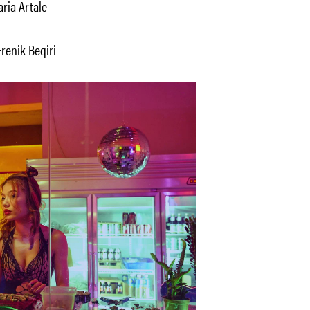
ria Artale
renik Beqiri