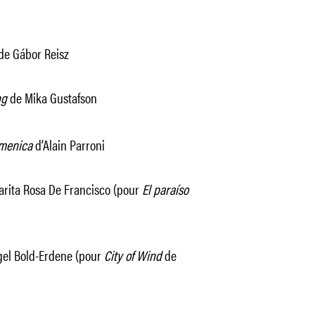
de
Gábor Reisz
ng
de Mika
Gustafson
menica
d’Alain Parroni
garita Rosa De Francisco (pour
El paraíso
rgel Bold-Erdene (pour
City of Wind
de