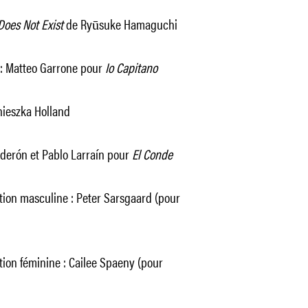
Does Not Exist
de Ryūsuke Hamaguchi
n : Matteo Garrone pour
Io Capitano
ieszka Holland
alderón et Pablo Larraín pour
El Conde
ation masculine : Peter Sarsgaard (pour
tion féminine : Cailee Spaeny (pour