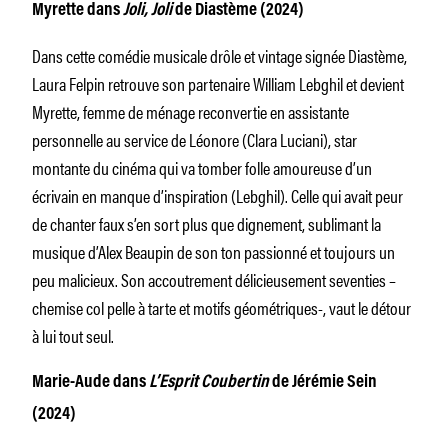
Myrette dans
Joli, Joli
de Diastème (2024)
Dans cette comédie musicale drôle et vintage signée Diastème,
Laura Felpin retrouve son partenaire William Lebghil et devient
Myrette, femme de ménage reconvertie en assistante
personnelle au service de Léonore (Clara Luciani), star
montante du cinéma qui va tomber folle amoureuse d’un
écrivain en manque d’inspiration (Lebghil). Celle qui avait peur
de chanter faux s’en sort plus que dignement, sublimant la
musique d’Alex Beaupin de son ton passionné et toujours un
peu malicieux. Son accoutrement délicieusement seventies –
chemise col pelle à tarte et motifs géométriques-, vaut le détour
à lui tout seul.
Marie-Aude dans
L’Esprit Coubertin
de Jérémie Sein
(2024)