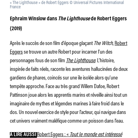
« The Lighthouse » de Robert Eggers © Universal Pictures International
France
Ephraim Winslow dans
The Lighthouse
de Robert Eggers
(2019)
Après le succès de son film d’époque glaçant
The Witch
,
Robert
Eggers
se trouve un autre Robert pour incarner l’un des
personnages fous de son film
The Lighthouse
. L’histoire,
inspirée de faits réels, raconte les aventures hallucinées de deux
gardiens de phares, coincés sur une île isolée alors qu’une
tempête approche. Face au très grand Willem Dafoe, Robert
Pattinson joue alors les apprentis marins et réveille ainsi tout un
imaginaire de mythes et légendes marines à faire froid dans le
dos. Un nouvel exercice de style pour l’acteur, qui navigue dans
cet univers vraiment maléfique comme un poisson dans l’eau.
Robert Eggers : «
Tout le monde est intéressé
À LIRE AUSSI