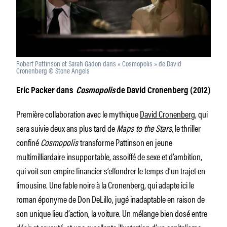
Robert Pattinson et Sarah Gadon dans « Cosmopolis » de David
Cronenberg © Stone Angels
Eric Packer dans
Cosmopolis
de David Cronenberg (2012)
Première collaboration avec le mythique
David Cronenberg
, qui
sera suivie deux ans plus tard de
Maps to the Stars
, le thriller
confiné
Cosmopolis
transforme Pattinson en jeune
multimilliardaire insupportable, assoiffé de sexe et d’ambition,
qui voit son empire financier s’effondrer le temps d’un trajet en
limousine. Une fable noire à la Cronenberg, qui adapte ici le
roman éponyme de Don DeLillo, jugé inadaptable en raison de
son unique lieu d’action, la voiture. Un mélange bien dosé entre
désir et cruauté, et une excellente illustration d’un capitalisme