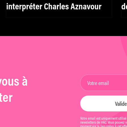
interpréter Charles Aznavour
d
vous à
ter
Votre email est uniquement utilisé
newsletters de mk2. Vous pouvez vo
moment via le lien prévu à cet eff