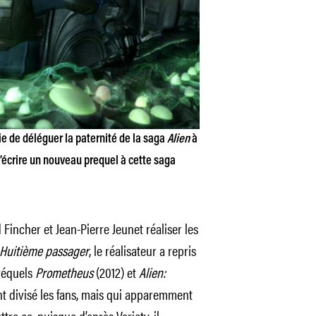
ie de déléguer la paternité de la saga
Alien
à
 d’écrire un nouveau prequel à cette saga
Fincher et Jean-Pierre Jeunet réaliser les
Huitième passager
, le réalisateur a repris
préquels
Prometheus
(2012) et
Alien:
nt divisé les fans, mais qui apparemment
ttre ça, puisque d’après
Variety
, il