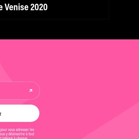
e Venise 2020
 pour vous adresser les
us y désinscrire à tout
et intégré à chaque