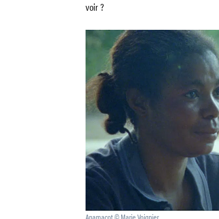
voir ?
Anamacot © Marie Voignier