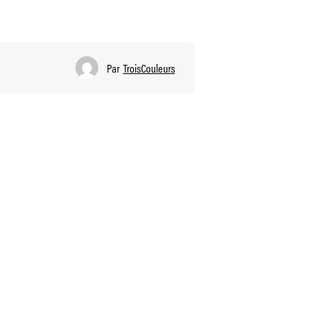
Par
TroisCouleurs