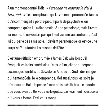
À un moment donné, il dit :
« Personne ne regarde le ciel à
New York. »
C’est une phrase qu’il a vraiment prononcée, tandis
qu’il commençait à perdre pied. Il parle de psychiatrie, on
comprend qu’on lui a diagnostiqué une pathologie, mais il reste
lui-même. Je ne voulais pas qu’il soit victime, au contraire ; c’est
lui qui parle de sa maladie. Il devient paranoïaque, or est-ce une
surprise ? Il a toutes les raisons de l’être !
C’est une réflexion empruntée à James Baldwin, lorsqu’il
évoquait les Noirs américains. Dans le film, elle se superpose
aux images terribles de Soweto en Afrique du Sud ; des images
qui hantent Cole. Je le comprends. Moi aussi, tous les soirs je
m’endors en Haïti. Je pense à mes amis tués là-bas. Le monde
que vous avez quitté, vous ne le quittez pas vraiment ; c’est celui
qui vous a formé. L’exil vous ronge.