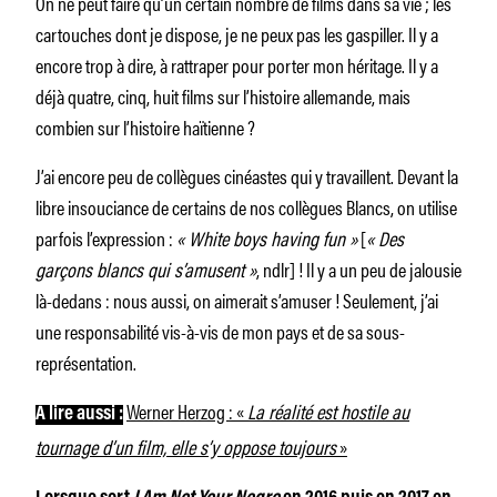
On ne peut faire qu’un certain nombre de films dans sa vie ; les
cartouches dont je dispose, je ne peux pas les gaspiller. Il y a
encore trop à dire, à rattraper pour porter mon héritage. Il y a
déjà quatre, cinq, huit films sur l’histoire allemande, mais
combien sur l’histoire haïtienne ?
J’ai encore peu de collègues cinéastes qui y travaillent. Devant la
libre insouciance de certains de nos collègues Blancs, on utilise
parfois l’expression :
« White boys having fun »
[
« Des
garçons blancs qui s’amusent »
, ndlr] ! Il y a un peu de jalousie
là-dedans : nous aussi, on aimerait s’amuser ! Seulement, j’ai
une responsabilité vis-à-vis de mon pays et de sa sous-
représentation.
Werner Herzog : «
La réalité est hostile au
À lire aussi :
tournage d’un film, elle s’y oppose toujours
»