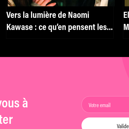
Vers la lumière de Naomi
E
Kawase : ce qu’en pensent les
M
critiques sur Twitter
vous à
ter