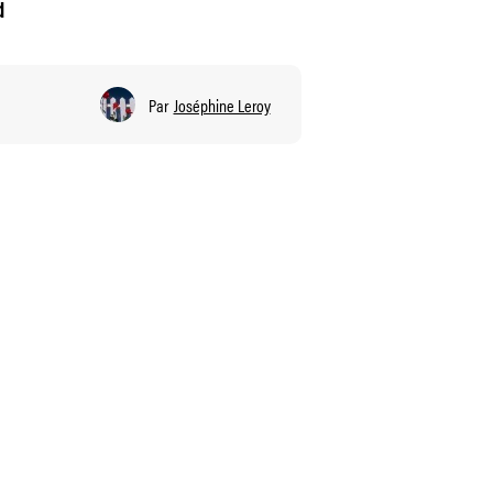
d
Par
Joséphine Leroy