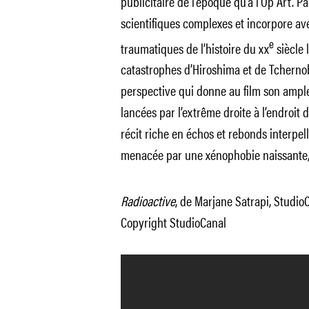
publicitaire de l’époque qu’à l’Op Art. P
scientifiques complexes et incorpore av
e
traumatiques de l’histoire du xx
siècle 
catastrophes d’Hiroshima et de Tchernob
perspective qui donne au film son ample
lancées par l’extrême droite à l’endroit d
récit riche en échos et rebonds interpel
menacée par une xénophobie naissante, c’
Radioactive
, de Marjane Satrapi, StudioCa
Copyright StudioCanal