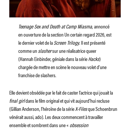
Teenage Sex and Death at Camp Miasma,
annoncé
en ouverture de la section Un certain regard 2026, est
le dernier volet de la
Screen Trilogy
. Il est présenté
comme un
slasher
sur une réalisatrice queer
(Hannah Einbinder, géniale dans la série
Hacks
)
chargée de mettre en scène le nouveau volet d’une
franchise de slashers.
Elle devient obsédée par le fait de caster l’actrice qui jouait la
final girl
dans le film original et qui vit aujourd’hui recluse
(Gillian Anderson, l’héroïne de la série
X-Files
que Schoenbrun
vénérait aussi, ado). Les deux commencent à travailler
ensemble et sombrent dans une «
obsession