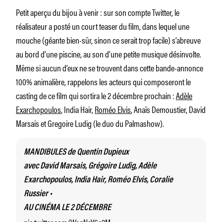
Petit aperçu du bijou à venir : sur son compte Twitter, le
réalisateur a posté un court teaser du film, dans lequel une
mouche (géante bien-sûr, sinon ce serait trop facile) s’abreuve
au bord d’une piscine, au son d’une petite musique désinvolte.
Même si aucun d’eux ne se trouvent dans cette bande-annonce
100% animalière, rappelons les acteurs qui composeront le
casting de ce film qui sortira le 2 décembre prochain :
Adèle
Exarchopoulos
, India Hair,
Roméo Elvis
, Anaïs Demoustier, David
Marsais et Gregoire Ludig (le duo du Palmashow).
MANDIBULES de Quentin Dupieux
avec David Marsais, Grégoire Ludig, Adèle
Exarchopoulos, India Hair, Roméo Elvis, Coralie
Russier •
AU CINÉMA LE 2 DÉCEMBRE
pic.twitter.com/WegNcY6c2M