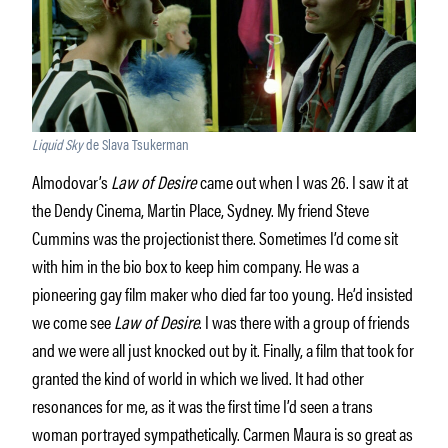
Liquid Sky
de Slava Tsukerman
Almodovar’s
Law of Desire
came out when I was 26. I saw it at
the Dendy Cinema, Martin Place, Sydney. My friend Steve
Cummins was the projectionist there. Sometimes I’d come sit
with him in the bio box to keep him company. He was a
pioneering gay film maker who died far too young. He’d insisted
we come see
Law of Desire
. I was there with a group of friends
and we were all just knocked out by it. Finally, a film that took for
granted the kind of world in which we lived. It had other
resonances for me, as it was the first time I’d seen a trans
woman portrayed sympathetically. Carmen Maura is so great as