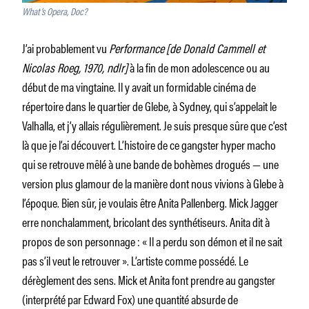
What’s Opera, Doc?
J’ai probablement vu
Performance
[de Donald Cammell et
Nicolas Roeg, 1970, ndlr]
à la fin de mon adolescence ou au
début de ma vingtaine. Il y avait un formidable cinéma de
répertoire dans le quartier de Glebe, à Sydney, qui s’appelait le
Valhalla, et j’y allais régulièrement. Je suis presque sûre que c’est
là que je l’ai découvert. L’histoire de ce gangster hyper macho
qui se retrouve mêlé à une bande de bohèmes drogués — une
version plus glamour de la manière dont nous vivions à Glebe à
l’époque. Bien sûr, je voulais être Anita Pallenberg. Mick Jagger
erre nonchalamment, bricolant des synthétiseurs. Anita dit à
propos de son personnage : « Il a perdu son démon et il ne sait
pas s’il veut le retrouver ». L’artiste comme possédé. Le
dérèglement des sens. Mick et Anita font prendre au gangster
(interprété par Edward Fox) une quantité absurde de