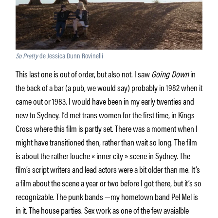
So Pretty
de Jessica Dunn Rovinelli
This last one is out of order, but also not. I saw
Going Down
in
the back of a bar (a pub, we would say) probably in 1982 when it
came out or 1983. I would have been in my early twenties and
new to Sydney. I’d met trans women for the first time, in Kings
Cross where this film is partly set. There was a moment when I
might have transitioned then, rather than wait so long. The film
is about the rather louche « inner city » scene in Sydney. The
film’s script writers and lead actors were a bit older than me. It’s
a film about the scene a year or two before I got there, but it’s so
recognizable. The punk bands —my hometown band Pel Mel is
in it. The house parties. Sex work as one of the few avaialble