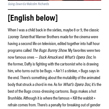
Going Down
d
e
Malcolm Richards
[English below]
When I was a child back in the sixties, maybe 8 or 9, the classic
Looney Tunes
that Warner Brothers made for the cinema were
having a second life on television, edited together into half hour
programs called
The Bugs Bunny Show
. My favorites were two
now famous ones —
Duck Amuck
and
What’s Opera Doc
. In
the former, Daffy is fighting with the cartoonist who is drawing
him, who turns out to be Bugs. « Ain’t I a stinker, » Bugs says in
the end. There’s something about the mutability of the animated
body that struck a chord in me. As for
What’s Opera Doc
, it’s the
best of the Bugs cross-dressing cartoons. Bugs makes a hot
Brunhilde. Although it is where the famous « Kill the wabbit »
refrain comes from. There’s a penalty for breaking out of gender