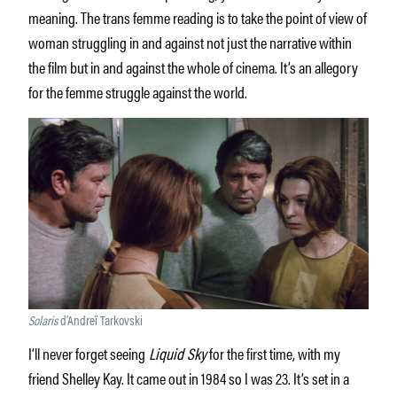
meaning. The trans femme reading is to take the point of view of
woman struggling in and against not just the narrative within
the film but in and against the whole of cinema. It’s an allegory
for the femme struggle against the world.
Solaris
d’Andreï Tarkovski
I’ll never forget seeing
Liquid Sky
for the first time, with my
friend Shelley Kay. It came out in 1984 so I was 23. It’s set in a