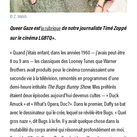
© Z. Walsh
la rubrique
Queer Gaze est
de notre journaliste Timé Zoppé
sur le cinéma LGBTQ+.
« Quand j’étais enfant, dans les années 1960 — j’avais peut-être
8 ou 9 ans — les classiques des Looney Tunes que Warner
Brothers avait produits pour le cinéma connaissaient une
seconde vie à la télévision, remontés en programmes d’une
demi-heure intitulés
The Bugs Bunny Show
. Mes préférés
étaient deux épisodes aujourd’hui devenus cultes — « Duck
Amuck » et « What’s Opera, Doc?». Dans le premier, Daffy se bat
avec le dessinateur qui le crée, lequel se révèle être Bugs. « Quel
gros naze », dit Bugs à la fin. Il y avait quelque chose dans la
mutabilité du corps animé qui résonnait profondément en moi.