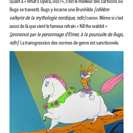
Quant à « What’s Opera, Doc?», c’est le meilleur des cartoons où
Bugs se travestit. Bugs y incarne une Brunhilde
[célèbre
valkyrie de la mythologie nordique, ndlr]
canon. Même si c’est
aussi de là que vient le fameux refrain « Kill the wabbit »
[prononcé par le personnage d’Elmer, à la poursuite de Bugs,
ndlr].
La transgression des normes de genre est sanctionnée.