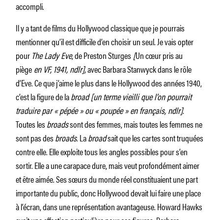
accompli.
Il y a tant de films du Hollywood classique que je pourrais
mentionner qu’il est difficile d’en choisir un seul. Je vais opter
pour
The Lady Eve
, de Preston Sturges
[
Un cœur pris au
piège
en VF, 1941, ndlr],
avec Barbara Stanwyck dans le rôle
d’Eve. Ce que j’aime le plus dans le Hollywood des années 1940,
c’est la figure de la
broad [un terme vieilli que l’on pourrait
traduire par « pépée » ou « poupée » en français, ndlr]
.
Toutes les
broads
sont des femmes, mais toutes les femmes ne
sont pas des
broads
. La
broad
sait que les cartes sont truquées
contre elle. Elle exploite tous les angles possibles pour s’en
sortir. Elle a une carapace dure, mais veut profondément aimer
et être aimée. Ses sœurs du monde réel constituaient une part
importante du public, donc Hollywood devait lui faire une place
à l’écran, dans une représentation avantageuse. Howard Hawks
avait une affection particulière pour ces figures. Barbara