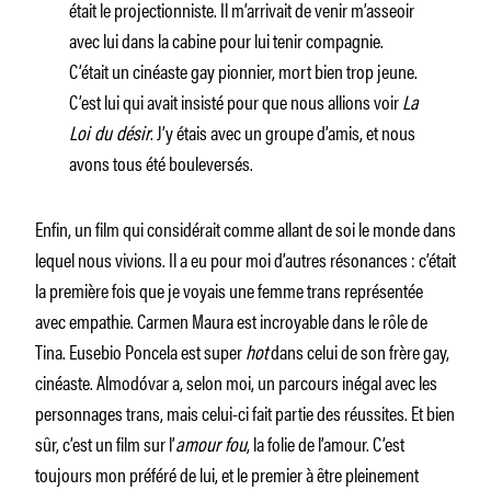
était le projectionniste. Il m’arrivait de venir m’asseoir
avec lui dans la cabine pour lui tenir compagnie.
C’était un cinéaste gay pionnier, mort bien trop jeune.
C’est lui qui avait insisté pour que nous allions voir
La
Loi du désir
. J’y étais avec un groupe d’amis, et nous
avons tous été bouleversés.
Enfin, un film qui considérait comme allant de soi le monde dans
lequel nous vivions. Il a eu pour moi d’autres résonances : c’était
la première fois que je voyais une femme trans représentée
avec empathie. Carmen Maura est incroyable dans le rôle de
Tina. Eusebio Poncela est super
hot
dans celui de son frère gay,
cinéaste. Almodóvar a, selon moi, un parcours inégal avec les
personnages trans, mais celui-ci fait partie des réussites. Et bien
sûr, c’est un film sur l’
amour fou
, la folie de l’amour. C’est
toujours mon préféré de lui, et le premier à être pleinement