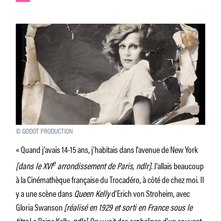
© GODOT PRODUCTION
« Quand j’avais 14-15 ans, j’habitais dans l’avenue de New York
e
[dans le XVI
arrondissement de Paris, ndlr].
J’allais beaucoup
à la Cinémathèque française du Trocadéro, à côté de chez moi. Il
y a une scène dans
Queen Kelly
d’Erich von Stroheim, avec
Gloria Swanson
[réalisé en 1929 et sorti en France sous le
titre
La Reine Kelly,
ndlr].
On y voit des orphelines d’un couvent