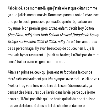
J’ai décidé, à ce moment-là, que j’étais elle et que c’était comme
ça que j’allais mener ma vie. Donc mes parents ont dû vivre avec
une petite peste princesse persuadée qu’elle régnait sur un
royaume. Mon premier gros
crush,
enfant, c’était Troy Bolton
[Zac Efron, ndlr]
dans
High School Musical [trilogie de Kenny
Ortega sortie entre 2006 et 2008, ndlr]
. J’ai été très amoureux
de ce personnage. Il y avait beaucoup de douceur en lui, je le
trouvais hyper rassurant. Il jouait au basket, il n’était pas du tout
censé traîner avec les gens comme moi.
J’étais en primaire, ceux qui jouaient au foot dans la cour de
récré n’étaient vraiment pas très sympas avec moi. Le fait de voir
évoluer Troy vers l’envie de faire de la comédie musicale, ça
pansait des blessures que j’avais dans la vie, parce que je me
disais qu’il était possible qu’une brute qui fait du sport puisse
trouver de la beauté dans le fait de chanter et danser en