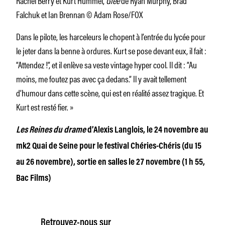
Rachel Berry et Kurt Hummel,
Glee
de Ryan Murphy, Brad
Falchuk et Ian Brennan © Adam Rose/FOX
Dans le pilote, les harceleurs le chopent à l’entrée du lycée pour
le jeter dans la benne à ordures. Kurt se pose devant eux, il fait :
“Attendez !”, et il enlève sa veste vintage hyper cool. Il dit : “Au
moins, me foutez pas avec ça dedans.” Il y avait tellement
d’humour dans cette scène, qui est en réalité assez tragique. Et
Kurt est resté fier. »
Les Reines du drame
d’Alexis Langlois, le 24 novembre au
mk2 Quai de Seine pour le festival Chéries-Chéris (du 15
au 26 novembre), sortie en salles le 27 novembre (1 h 55,
Bac Films)
Retrouvez-nous sur