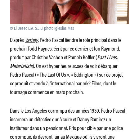
© El Deseo D.A. S.L.U. photo Iglesias Mas
D’après
Variety
, Pedro Pascal tiendra le rôle principal dans le
prochain Todd Haynes, écrit par ce dernier et Jon Raymond,
produit par Christine Vachon et Pamela Koffler (
Past Lives,
Materialists
). On est hyper heureux.ses de voir débarquer
Pedro Pascal (« The Last Of Us », « Eddington ») sur ce projet,
coproduit et vendu à l’international par mk2 Films, dont le
tournage commence en mars prochain.
Dans le Los Angeles corrompu des années 1930, Pedro Pascal
incarnera un détective dur à cuire et Danny Ramirez un
instituteur dans un pensionnat. Pris pour cible par une police
corrompue, ils devront fuir au Mexique où ils vivront une