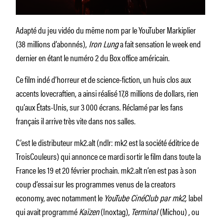
Adapté du jeu vidéo du même nom par le YouTuber Markiplier
(38 millions d’abonnés),
Iron Lung
a fait sensation le week end
dernier en étant le numéro 2 du Box office américain.
Ce film indé d’horreur et de science-fiction, un huis clos aux
accents lovecraftien, a ainsi réalisé 17,8 millions de dollars, rien
qu’aux États-Unis, sur 3 000 écrans. Réclamé par les fans
français il arrive très vite dans nos salles.
C’est le distributeur mk2.alt (ndlr: mk2 est la société éditrice de
TroisCouleurs) qui annonce ce mardi sortir le film dans toute la
France les 19 et 20 février prochain. mk2.alt n’en est pas à son
coup d’essai sur les programmes venus de la creators
economy, avec notamment le
YouTube CinéClub par mk2,
label
qui avait programmé
Kaïzen
(Inoxtag),
Terminal
(Michou) , ou