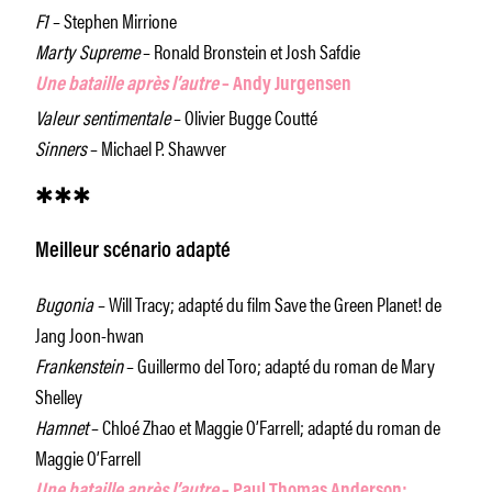
F1
– Stephen Mirrione
Marty Supreme
– Ronald Bronstein et Josh Safdie
Une bataille après l’autre
– Andy Jurgensen
Valeur sentimentale
– Olivier Bugge Coutté
Sinners
– Michael P. Shawver
✱✱✱
Meilleur scénario adapté
Bugonia
– Will Tracy; adapté du film Save the Green Planet! de
Jang Joon-hwan
Frankenstein
– Guillermo del Toro; adapté du roman de Mary
Shelley
Hamnet
– Chloé Zhao et Maggie O’Farrell; adapté du roman de
Maggie O’Farrell
Une bataille après l’autre
– Paul Thomas Anderson;