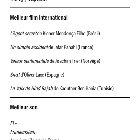
Meilleur film international
L’Agent secret
de Kleber Mendonça Filho (Brésil)
Un simple accident
de Jafar Panahi (France)
Valeur sentimentale
de Joachim Trier (Norvège)
Sirāt
d’Oliver Laxe (Espagne)
La Voix de Hind Rajab
de Kaouther Ben Hania (Tunisie)
Meilleur son
F1
–
Frankenstein
Une bataille après l’autre