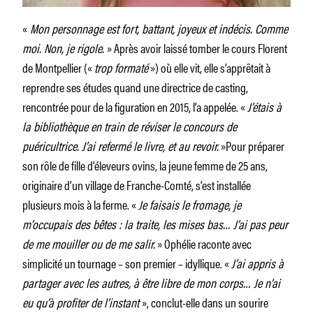
«
Mon personnage est fort, battant, joyeux et indécis. Comme
moi. Non, je rigole.
» Après avoir laissé tomber le cours Florent
de Montpellier («
trop formaté
») où elle vit, elle s’apprêtait à
reprendre ses études quand une directrice de casting,
rencontrée pour de la figuration en 2015, l’a appelée. «
J’étais à
la bibliothèque en train de réviser le concours de
puéricultrice. J’ai refermé le livre, et au revoir.
»Pour préparer
son rôle de fille d’éleveurs ovins, la jeune femme de 25 ans,
originaire d’un village de Franche-Comté, s’est installée
plusieurs mois à la ferme. «
Je faisais le fromage, je
m’occupais des bêtes : la traite, les mises bas… J’ai pas peur
de me mouiller ou de me salir.
» Ophélie raconte avec
simplicité un tournage – son premier – idyllique. «
J’ai appris à
partager avec les autres, à être libre de mon corps… Je n’ai
eu qu’à profiter de l’instant
», conclut-elle dans un sourire