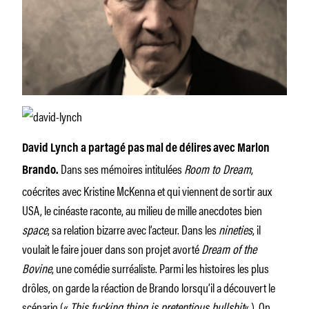
David Lynch a partagé pas mal de délires avec Marlon
Dans ses mémoires intitulées
Room to Dream
,
Brando.
coécrites avec Kristine McKenna et qui viennent de sortir aux
USA, le cinéaste raconte, au milieu de mille anecdotes bien
space
, sa relation bizarre avec l’acteur. Dans les
nineties
, il
voulait le faire jouer dans son projet avorté
Dream of the
Bovine
, une comédie surréaliste. Parmi les histoires les plus
drôles, on garde la réaction de Brando lorsqu’il a découvert le
scénario («
This fucking thing is pretentious bullshit
« ). On