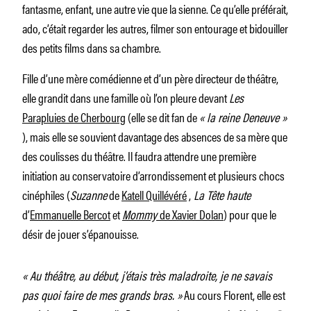
fantasme, enfant, une autre vie que la sienne. Ce qu’elle préférait,
ado, c’était regarder les autres, filmer son entourage et bidouiller
des petits films dans sa chambre.
Fille d’une mère comédienne et d’un père directeur de théâtre,
elle grandit dans une famille où l’on pleure devant
Les
Parapluies de Cherbourg
(elle se dit fan de
« la reine Deneuve »
), mais elle se souvient davantage des absences de sa mère que
des coulisses du théâtre. Il faudra attendre une première
initiation au conservatoire d’arrondissement et plusieurs chocs
cinéphiles (
Suzanne
de
Katell Quillévéré
,
La Tête haute
d’
Emmanuelle Bercot
et
Mommy
de Xavier Dolan
) pour que le
désir de jouer s’épanouisse.
« Au théâtre, au début, j’étais très maladroite, je ne savais
pas quoi faire de mes grands bras. »
Au cours Florent, elle est