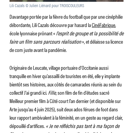
Lili Cazals © Julien Liénard pour TROISCOULEURS
Davantage portée par la fièvre du football que par une cinéphilie
débordante, Lili Cazals découvre par hasard la
CinéFabrique
,
école lyonnaise prônant «
l’esprit de groupe et la possibilité de
faire un film sans parcours réalisation
», et délaisse sa licence
de com juste avant la pandémie.
Originaire de Leucate, village portuaire d’Occitanie aussi
tranquille en hiver qu’assailli de touristes en été, elle y implante
bientôt ses histoires, aux côtés de camarades réunis au sein du
collectif J’ai grandi ici.
Fille
, son film de fin d’études sacré
Meilleur premier film à Côté court l’an dernier (et disponible sur
Arte jusqu’au 4 juin 2025), suit deux ados férues de foot dans
leur rapport ambivalent à la féminité, en un geste au regard clair,
dépouillé d’artifices.
« Je ne réfléchis pas tant à ma façon de