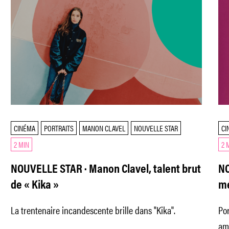
CINÉMA
PORTRAITS
MANON CLAVEL
NOUVELLE STAR
CI
2 MIN
2 
NOUVELLE STAR · Manon Clavel, talent brut
NO
de « Kika »
mé
La trentenaire incandescente brille dans "Kika".
Por
amé