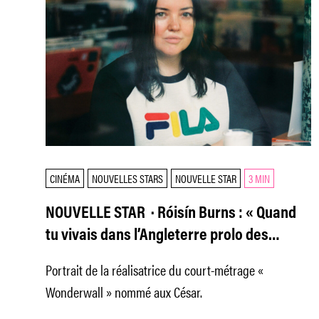
CINÉMA
NOUVELLES STARS
NOUVELLE STAR
3 MIN
NOUVELLE STAR · Róisín Burns : « Quand
tu vivais dans l’Angleterre prolo des
années 1990, tu n’étais pas représenté. »
Portrait de la réalisatrice du court-métrage «
Wonderwall » nommé aux César.