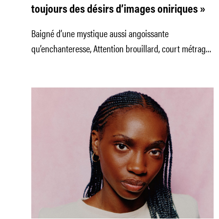
toujours des désirs d’images oniriques »
Baigné d’une mystique aussi angoissante
qu’enchanteresse, Attention brouillard, court métrage
en compétition au festival de Clermont-Ferrand le mois
dernier et