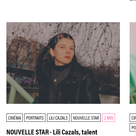
CINÉMA
PORTRAITS
LILI CAZALS
NOUVELLE STAR
2 MIN
CI
PO
NOUVELLE STAR · Lili Cazals, talent