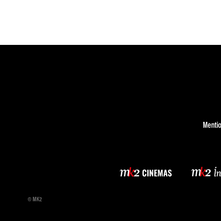
Mentio
© MK2