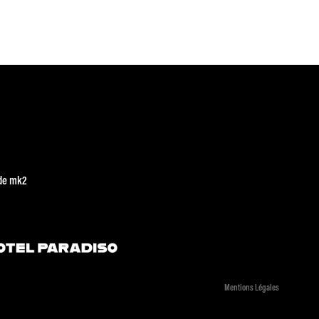
de mk2
Mentions Légales