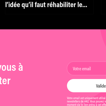
l’idée qu’il faut réhabiliter le
féminin, y compris pour les
hommes »
vous à
ter
Votre email est uniquement utilisé
newsletters de mk2. Vous pouvez vo
moment via le lien prévu à cet eff