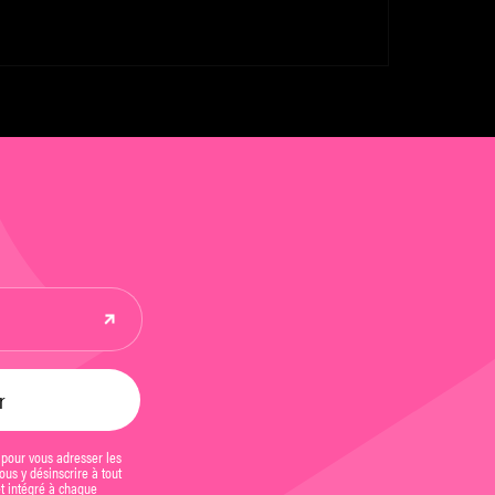
 pour vous adresser les
us y désinscrire à tout
et intégré à chaque