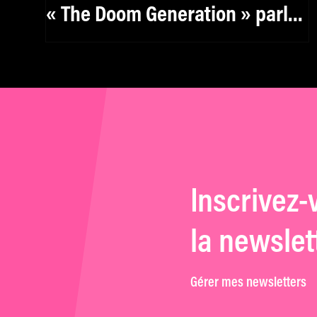
« The Doom Generation » parle
aux kids de manière très
puissante. »
Inscrivez-
la newslet
Gérer mes newsletters