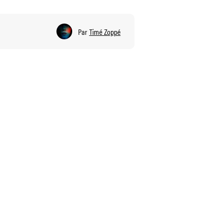
Par
Timé Zoppé