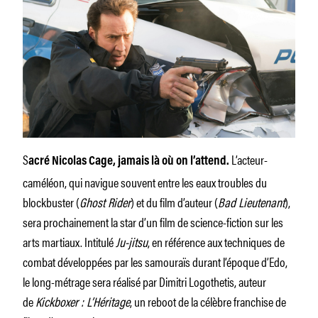
S
L’acteur-
acré Nicolas Cage, jamais là où on l’attend.
caméléon, qui navigue souvent entre les eaux troubles du
blockbuster (
Ghost Rider
) et du film d’auteur (
Bad Lieutenant
),
sera prochainement la star d’un film de science-fiction sur les
arts martiaux. Intitulé
Ju-jitsu
, en référence aux techniques de
combat développées par les samouraïs durant l’époque d’Edo,
le long-métrage sera réalisé par Dimitri Logothetis, auteur
de
Kickboxer : L’Héritage
, un reboot de la célèbre franchise de