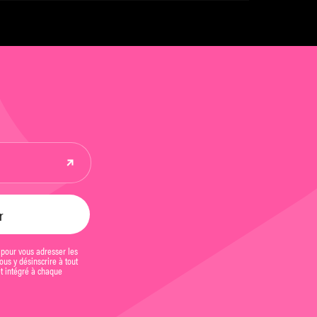
 pour vous adresser les
us y désinscrire à tout
et intégré à chaque