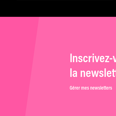
« Coward » de Lukas Dhont
Inscrivez-
la newslet
Gérer mes newsletters