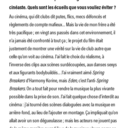
cinéaste. Quels sont les écueils que vous vouliez éviter ?
Au cinéma, qui dit clubs dit putes, flics, mecs défoncés et
règlements de compte mafieux… Mais la vie de mon frère a été
très pacifique ; en vingt ans passés dans cet environnement, il
n’a jamais été confronté à tout ça ; le projet du film était
justement de montrer une vérité sur la vie de club autre que
celle qu’on voit au cinéma. J’ai fait le choix du réalisme, à
l’inverse des clips aux scènes surdécoupées, aux danses sexys
et aux figurants bodybuildés… J’ai vraiment aimé
Spring
Breakers
d’Harmony Korine, mais
Eden
, c’est l’anti-
Spring
Breakers
. On a tout fait pour rendre la musique la plus vivante
possible dans la prise de son. J’ai fait quelque chose d’interdit au
cinéma : j’ai tourné des scènes dialoguées avec la musique en
arrière-fond, au lieu de l’ajouter en montage. Ça impliquait qu’on
allait avoir un son dégueulasse ; mais les acteurs ne jouent pas
de la même manière quand il y a de la musique : leurs corps se