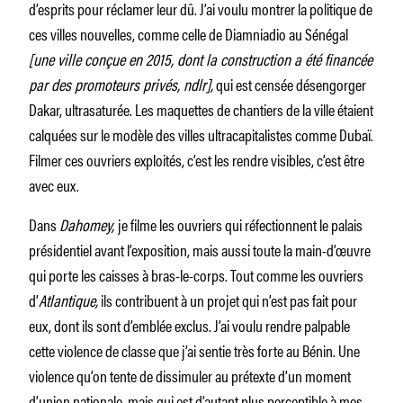
d’esprits pour réclamer leur dû. J’ai voulu montrer la politique de
ces villes nouvelles, comme celle de Diamniadio au Sénégal
[une ville conçue en 2015, dont la construction a été financée
par des promoteurs privés, ndlr],
qui est censée désengorger
Dakar, ultrasaturée. Les maquettes de chantiers de la ville étaient
calquées sur le modèle des villes ultracapitalistes comme Dubaï.
Filmer ces ouvriers exploités, c’est les rendre visibles, c’est être
avec eux.
Dans
Dahomey,
je filme les ouvriers qui réfectionnent le palais
présidentiel avant l’exposition, mais aussi toute la main-d’œuvre
qui porte les caisses à bras-le-corps. Tout comme les ouvriers
d’
Atlantique,
ils contribuent à un projet qui n’est pas fait pour
eux, dont ils sont d’emblée exclus. J’ai voulu rendre palpable
cette violence de classe que j’ai sentie très forte au Bénin. Une
violence qu’on tente de dissimuler au prétexte d’un moment
d’union nationale, mais qui est d’autant plus perceptible à mes