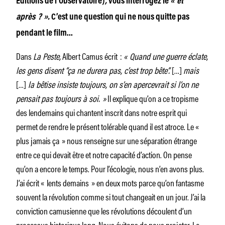
Éditions de l’Observatoire)
,
vous interrogez le
« et
après ?
».
C’est une question qui ne nous quitte pas
pendant le film…
Dans
La Peste,
Albert Camus écrit :
« Quand une guerre éclate,
les gens disent “ça ne durera pas, c’est trop bête”.
[…]
mais
[…]
la bêtise insiste toujours, on s’en apercevrait si l’on ne
pensait pas toujours à soi.
»
Il explique qu’on a ce tropisme
des lendemains qui chantent inscrit dans notre esprit qui
permet de rendre le présent tolérable quand il est atroce. Le «
plus jamais ça » nous renseigne sur une séparation étrange
entre ce qui devait être et notre capacité d’action. On pense
qu’on a encore le temps. Pour l’écologie, nous n’en avons plus.
J’ai écrit « lents demains » en deux mots parce qu’on fantasme
souvent la révolution comme si tout changeait en un jour. J’ai la
conviction camusienne que les révolutions découlent d’un
processus historique long. Nous évitons de nous projeter. Le