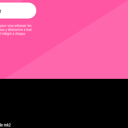
 pour vous adresser les
us y désinscrire à tout
et intégré à chaque
de mk2