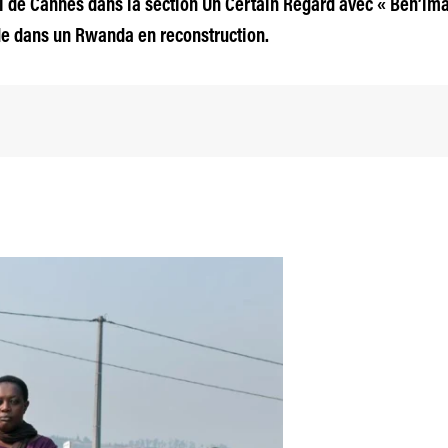
val de Cannes dans la section Un Certain Regard avec « Ben’im
de dans un Rwanda en reconstruction.