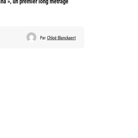
ana », un premier long métrage
Par
Chloé Blanckaert