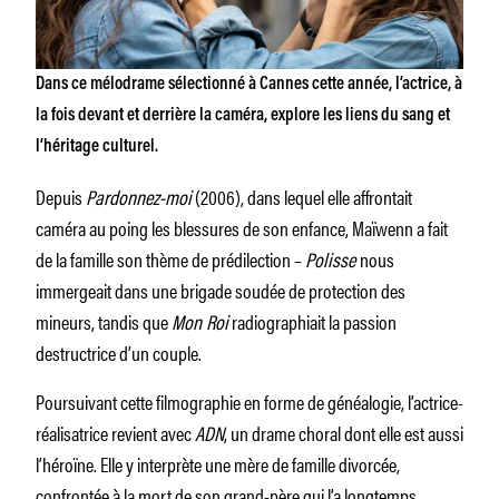
Dans ce mélodrame sélectionné à Cannes cette année, l’actrice, à
la fois devant et derrière la caméra, explore les liens du sang et
l’héritage culturel.
Depuis
Pardonnez-moi
(2006), dans lequel elle affrontait
caméra au poing les blessures de son enfance, Maïwenn a fait
de la famille son thème de prédilection –
Polisse
nous
immergeait dans une brigade soudée de protection des
mineurs, tandis que
Mon Roi
radiographiait la passion
destructrice d’un couple.
Poursuivant cette filmographie en forme de généalogie, l’actrice-
réalisatrice revient avec
ADN
, un drame choral dont elle est aussi
l’héroïne. Elle y interprète une mère de famille divorcée,
confrontée à la mort de son grand-père qui l’a longtemps