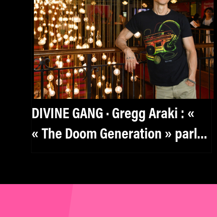
DIVINE GANG · Gregg Araki : «
« The Doom Generation » parle
aux kids de manière très
puissante. »