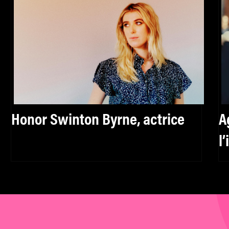
Honor Swinton Byrne, actrice
A
l
f
h