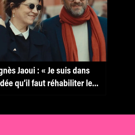
gnès Jaoui : « Je suis dans
’idée qu’il faut réhabiliter le
éminin, y compris pour les
ommes »