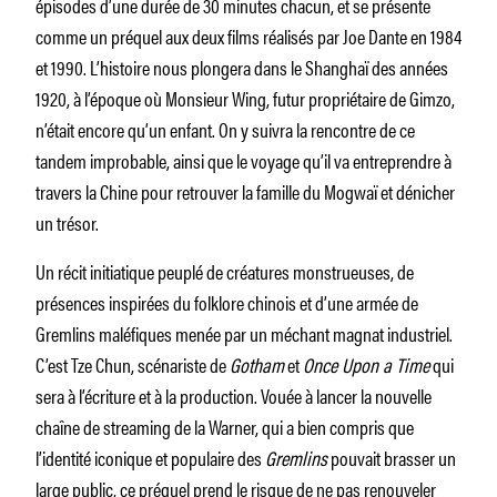
épisodes d’une durée de 30 minutes chacun, et se présente
comme un préquel aux deux films réalisés par Joe Dante en 1984
et 1990. L’histoire nous plongera dans le Shanghaï des années
1920, à l’époque où Monsieur Wing, futur propriétaire de Gimzo,
n’était encore qu’un enfant. On y suivra la rencontre de ce
tandem improbable, ainsi que le voyage qu’il va entreprendre à
travers la Chine pour retrouver la famille du Mogwaï et dénicher
un trésor.
Un récit initiatique peuplé de créatures monstrueuses, de
présences inspirées du folklore chinois et d’une armée de
Gremlins maléfiques menée par un méchant magnat industriel.
C’est Tze Chun, scénariste de
Gotham
et
Once Upon a Time
qui
sera à l’écriture et à la production. Vouée à lancer la nouvelle
chaîne de streaming de la Warner, qui a bien compris que
l’identité iconique et populaire des
Gremlins
pouvait brasser un
large public, ce préquel prend le risque de ne pas renouveler